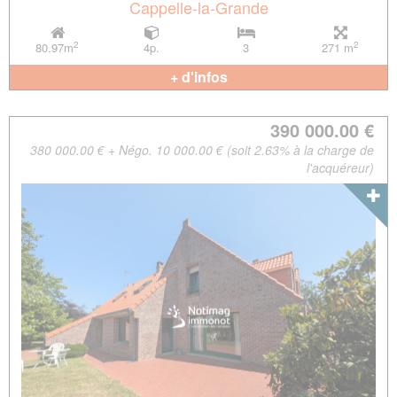
Cappelle-la-Grande
2
2
80.97m
4p.
3
271 m
+ d'infos
390 000.00 €
380 000.00 € + Négo. 10 000.00 € (soit 2.63% à la charge de
l'acquéreur)