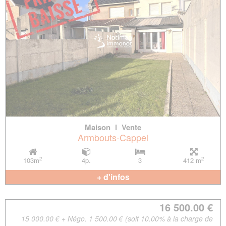
Maison
l
Vente
Armbouts-Cappel
2
2
103m
4p.
3
412 m
+ d'infos
16 500.00 €
15 000.00 € + Négo. 1 500.00 € (soit 10.00% à la charge de