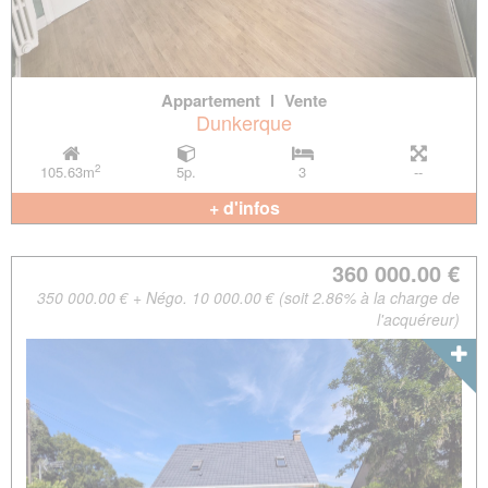
Appartement
l
Vente
Dunkerque
2
105.63m
5p.
3
--
+ d'infos
360 000.00 €
350 000.00 € + Négo. 10 000.00 € (soit 2.86% à la charge de
l'acquéreur)