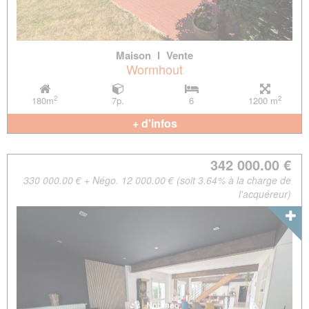
Maison
l
Vente
Wormhout
2
2
180m
7p.
6
1200 m
+ d'infos
342 000.00 €
330 000.00 € + Négo. 12 000.00 € (soit 3.64% à la charge de
l'acquéreur)