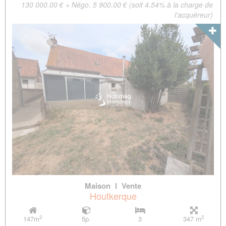
130 000.00 € + Négo. 5 900.00 € (soit 4.54% à la charge de
l'acquéreur)
Maison
l
Vente
Houtkerque
2
2
147m
5p.
3
347 m