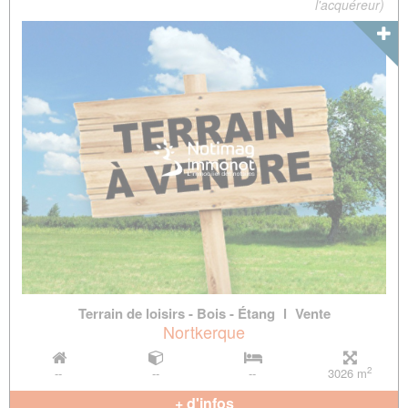
l'acquéreur)
Terrain de loisirs - Bois - Étang
l
Vente
Nortkerque
2
--
--
--
3026 m
+ d'infos