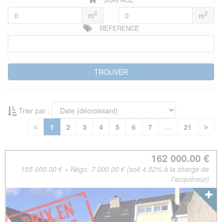
2
2
m
m
REFERENCE
Trier par :
(current)
1
2
3
4
5
6
7
…
21
162 000.00 €
155 000.00 € + Négo. 7 000.00 € (soit 4.52% à la charge de
l'acquéreur)