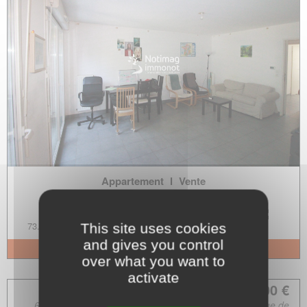
Appartement
l
Vente
Dunkerque
2
73.77m
4p.
2
--
This site uses cookies
and gives you control
+ d'infos
over what you want to
activate
69 875.00 €
65 000.00 € + Négo. 4 875.00 € (soit 7.50% à la charge de