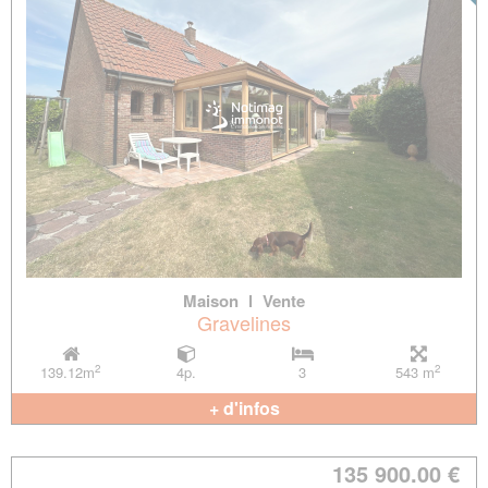
Maison
l
Vente
Gravelines
2
2
139.12m
4p.
3
543 m
+ d'infos
135 900.00 €