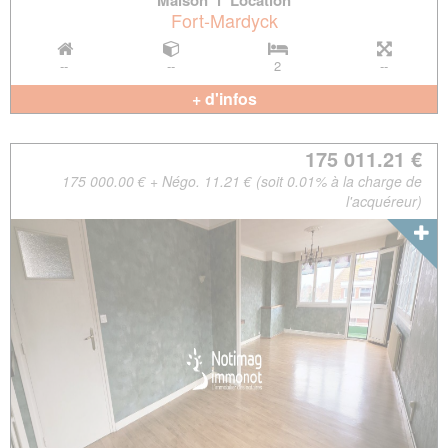
Maison
l
Location
Fort-Mardyck
--
--
2
--
+ d'infos
175 011.21 €
175 000.00 € + Négo. 11.21 € (soit 0.01% à la charge de
l'acquéreur)