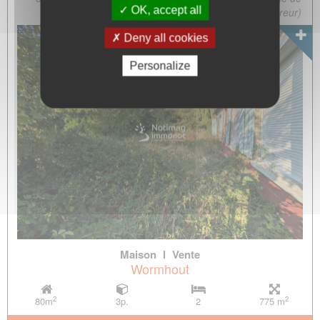
OK, accept all
l'acquéreur)
Deny all cookies
Personalize
Maison
l
Vente
Wormhout
2
2
80m
3p.
2
775 m