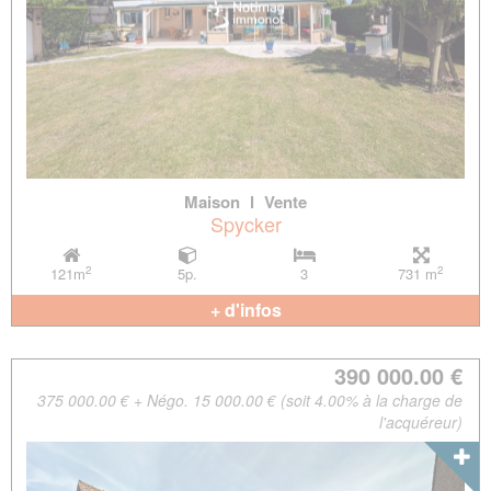
Maison
l
Vente
Spycker
2
2
121m
5p.
3
731 m
+ d'infos
390 000.00 €
375 000.00 € + Négo. 15 000.00 € (soit 4.00% à la charge de
l'acquéreur)