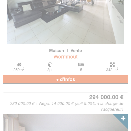
Maison
l
Vente
Wormhout
2
2
259m
8p.
5
342 m
+ d'infos
294 000.00 €
280 000.00 € + Négo. 14 000.00 € (soit 5.00% à la charge de
l'acquéreur)