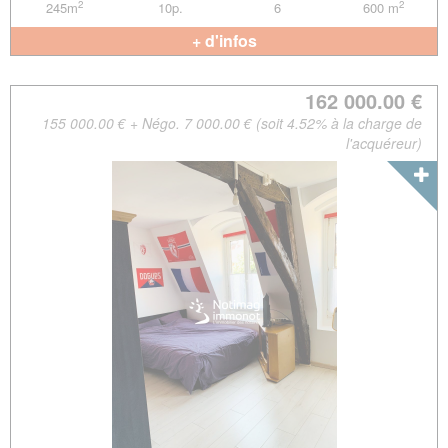
2
2
245m
10p.
6
600 m
+ d'infos
162 000.00 €
155 000.00 € + Négo. 7 000.00 € (soit 4.52% à la charge de
l'acquéreur)