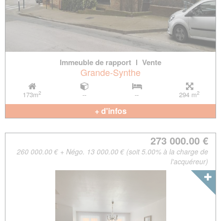
Immeuble de rapport
l
Vente
Grande-Synthe
2
2
173m
--
--
294 m
+ d'infos
273 000.00 €
260 000.00 € + Négo. 13 000.00 € (soit 5.00% à la charge de
l'acquéreur)