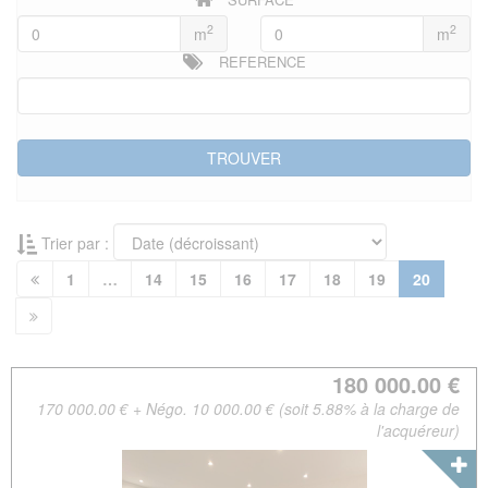
2
2
m
m
REFERENCE
Trier par :
(current
1
…
14
15
16
17
18
19
20
180 000.00 €
170 000.00 € + Négo. 10 000.00 € (soit 5.88% à la charge de
l'acquéreur)