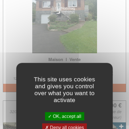
Maison
l
Vente
Téteghem-Coudekerque-Village
2
123m
4p.
3
--
This site uses cookies
and gives you control
+ d'infos
over what you want to
activate
330 000.00 €
320 000.00 € + Négo. 10 000.00 € (soit 3.13% à la charge de
OK, accept all
l'acquéreur)
Deny all cookies