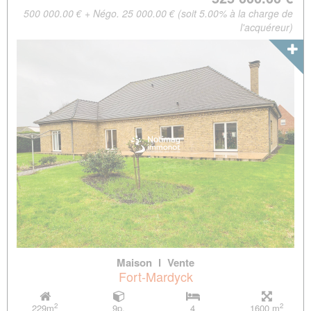
500 000.00 € + Négo. 25 000.00 € (soit 5.00% à la charge de
l'acquéreur)
Maison
l
Vente
Fort-Mardyck
2
2
229m
9p.
4
1600 m