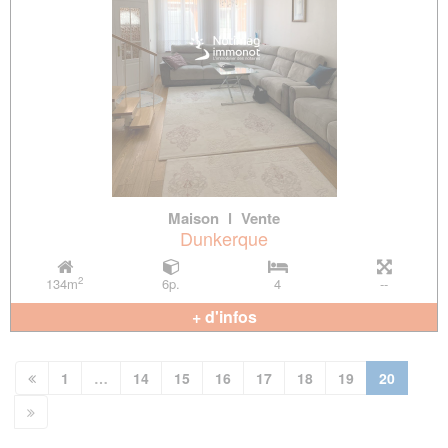
Maison
l
Vente
Dunkerque
2
134m
6p.
4
--
+ d'infos
(current
1
…
14
15
16
17
18
19
20