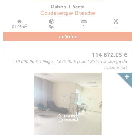
Maison
l
Vente
Coudekerque-Branche
2
91.25m
5p.
3
--
+ d'infos
114 672.05 €
110 000.00 € + Négo. 4 672.05 € (soit 4.25% à la charge de
l'acquéreur)