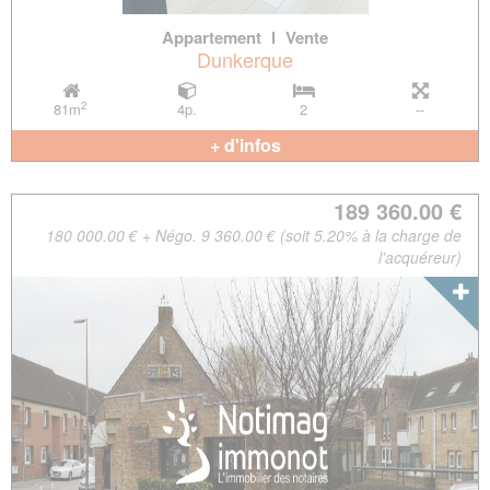
Appartement
l
Vente
Dunkerque
2
81m
4p.
2
--
+ d'infos
189 360.00 €
180 000.00 € + Négo. 9 360.00 € (soit 5.20% à la charge de
l'acquéreur)