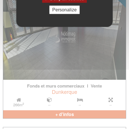
Personalize
Fonds et murs commerciaux
l
Vente
Dunkerque
2
266m
--
--
--
+ d'infos