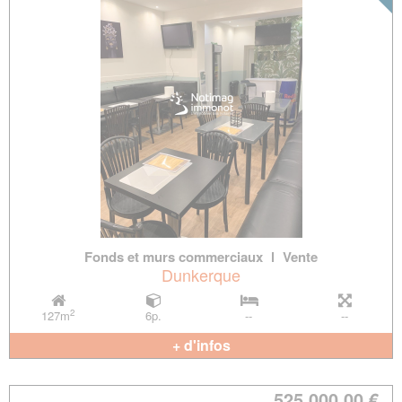
Fonds et murs commerciaux
l
Vente
Dunkerque
2
127m
6p.
--
--
+ d'infos
525 000.00 €