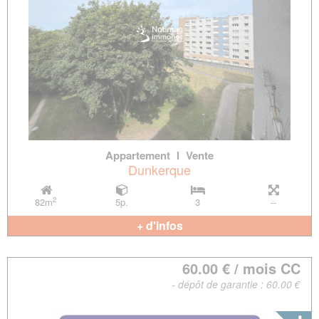
Appartement
l
Vente
Dunkerque
2
82m
5p.
3
--
+ d'infos
60.00 € / mois CC
- dépôt de garantie : 60.00 €