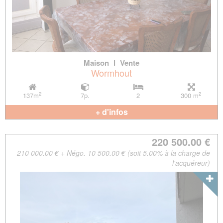
Maison
l
Vente
Wormhout
2
2
137m
7p.
2
300 m
+ d'infos
220 500.00 €
210 000.00 € + Négo. 10 500.00 € (soit 5.00% à la charge de
l'acquéreur)