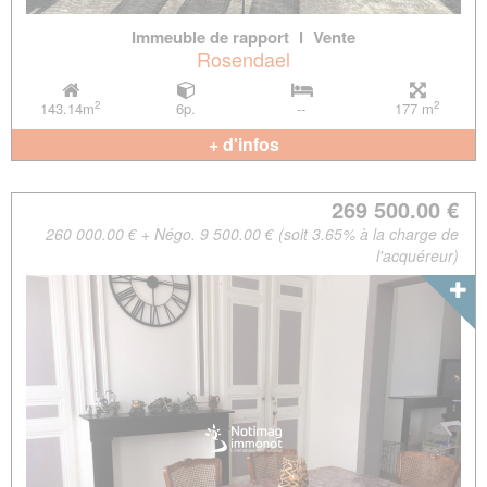
Immeuble de rapport
l
Vente
Rosendael
2
2
143.14m
6p.
--
177 m
+ d'infos
269 500.00 €
260 000.00 € + Négo. 9 500.00 € (soit 3.65% à la charge de
l'acquéreur)