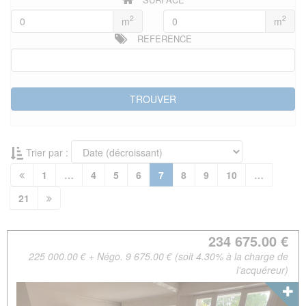
2
2
m
m
REFERENCE
Trier par :
(current)
1
…
4
5
6
7
8
9
10
…
21
234 675.00 €
225 000.00 € + Négo. 9 675.00 € (soit 4.30% à la charge de
l'acquéreur)