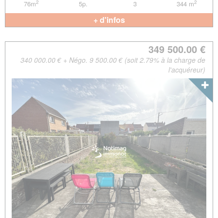
2
2
76m
5p.
3
344 m
+ d'infos
349 500.00 €
340 000.00 € + Négo. 9 500.00 € (soit 2.79% à la charge de
l'acquéreur)