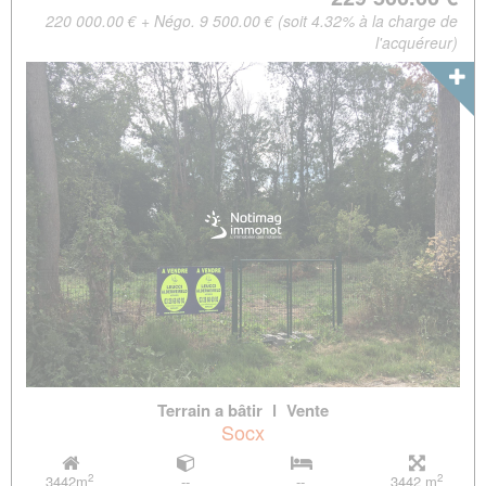
220 000.00 € + Négo. 9 500.00 € (soit 4.32% à la charge de
l'acquéreur)
Terrain a bâtir
l
Vente
Socx
2
2
3442m
--
--
3442 m