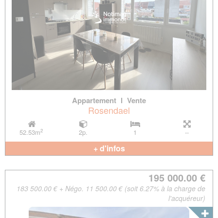
Appartement
l
Vente
Rosendael
2
52.53m
2p.
1
--
+ d'infos
195 000.00 €
183 500.00 € + Négo. 11 500.00 € (soit 6.27% à la charge de
l'acquéreur)