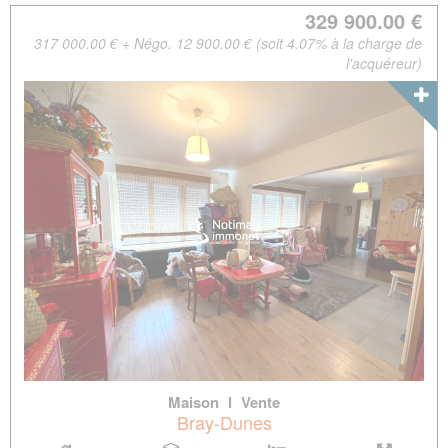
329 900.00 €
317 000.00 € + Négo. 12 900.00 € (soit 4.07% à la charge de
l'acquéreur)
Maison
l
Vente
Bray-Dunes