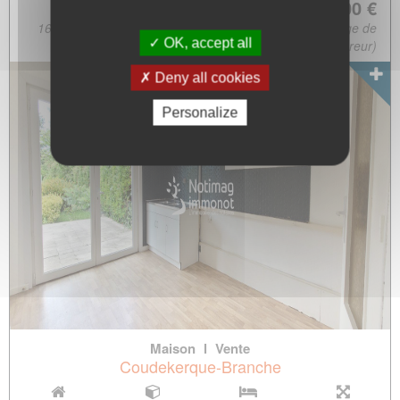
172 500.00 €
165 000.00 € + Négo. 7 500.00 € (soit 4.55% à la charge de
OK, accept all
l'acquéreur)
Deny all cookies
Personalize
Maison
l
Vente
Coudekerque-Branche