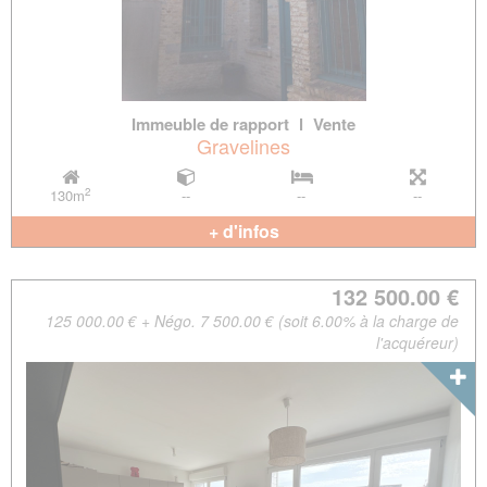
Immeuble de rapport
l
Vente
Gravelines
2
130m
--
--
--
+ d'infos
132 500.00 €
125 000.00 € + Négo. 7 500.00 € (soit 6.00% à la charge de
l'acquéreur)