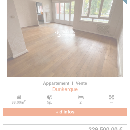
Appartement
l
Vente
Dunkerque
2
88.66m
5p.
2
--
+ d'infos
229 500.00 €