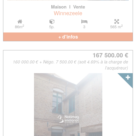
Maison
l
Vente
Winnezeele
2
2
86m
5p.
3
565 m
+ d'infos
167 500.00 €
160 000.00 € + Négo. 7 500.00 € (soit 4.69% à la charge de
l'acquéreur)