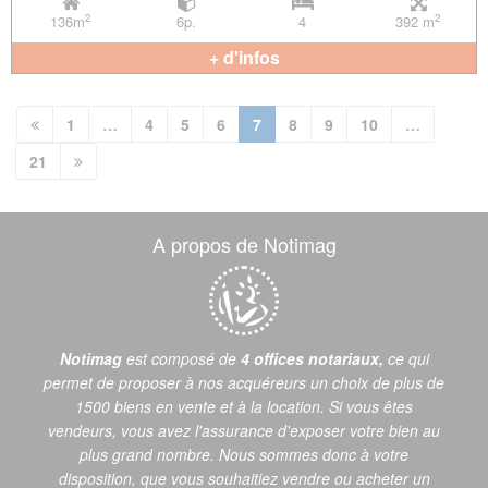
2
2
136m
6p.
4
392 m
+ d'infos
(current)
1
…
4
5
6
7
8
9
10
…
21
A propos de Notimag
Notimag
est composé de
4 offices notariaux,
ce qui
permet de proposer à nos acquéreurs un choix de plus de
1500 biens en vente et à la location. Si vous êtes
vendeurs, vous avez l'assurance d'exposer votre bien au
plus grand nombre. Nous sommes donc à votre
disposition, que vous souhaitiez vendre ou acheter un