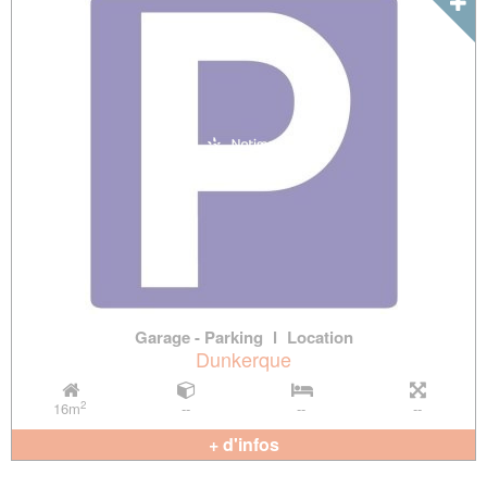
Garage - Parking
l
Location
Dunkerque
2
16m
--
--
--
+ d'infos