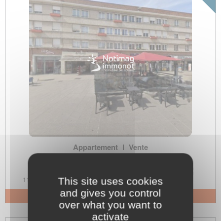
Appartement
l
Vente
Dunkerque
2
114m
5p.
3
--
This site uses cookies
and gives you control
+ d'infos
over what you want to
activate