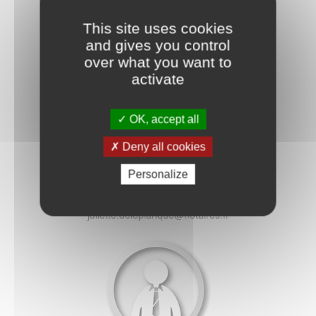
Notaire
This site uses cookies
julie.fauquet@notaires.fr
and gives you control
over what you want to
activate
OK, accept all
Deny all cookies
Juliette DELEPLANQUE
Personalize
Notaire
juliette.deleplanque@notaires.fr