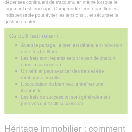
dépenses continuent de s'accumuler, même lorsque le
logement est inoccupé. Comprendre leur répartition est
indispensable pour éviter les tensions… et sécuriser la
gestion du bien
Ce qu'il faut retenir :
Avant le partage, le bien est détenu en indivision
entre les héritiers
Les frais sont répartis selon la part de chacun
dans la succession
Un héritier peut avancer des frais et être
remboursé ensuite
L'occupation du bien peut entraîner une
indemnité
Les frais de succession sont généralement
prélevés sur l'actif successoral
Héritage immobilier : comment