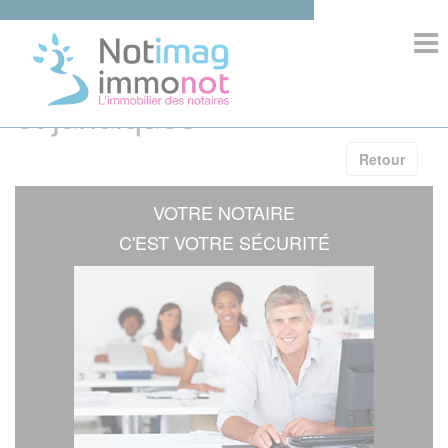
>
Informations immobilières
et juridiques
ACCUEIL
Retour
COMPOSITION
VOTRE NOTAIRE
IMMOBILIER
C'EST VOTRE SÉCURITÉ
INFORMATIONS
COMPETENCES