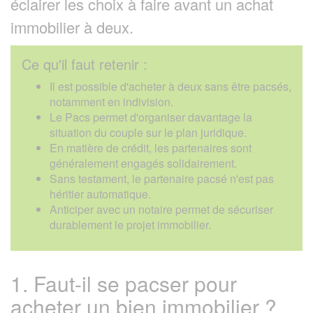
éclairer les choix à faire avant un achat
immobilier à deux.
Ce qu'il faut retenir :
Il est possible d'acheter à deux sans être pacsés,
notamment en indivision.
Le Pacs permet d'organiser davantage la
situation du couple sur le plan juridique.
En matière de crédit, les partenaires sont
généralement engagés solidairement.
Sans testament, le partenaire pacsé n'est pas
héritier automatique.
Anticiper avec un notaire permet de sécuriser
durablement le projet immobilier.
1. Faut-il se pacser pour
acheter un bien immobilier ?