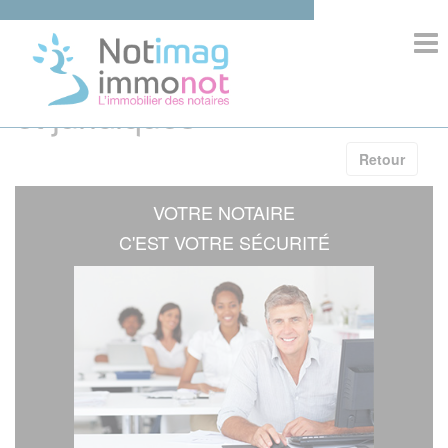
>
Informations immobilières
et juridiques
ACCUEIL
Retour
COMPOSITION
VOTRE NOTAIRE
IMMOBILIER
C'EST VOTRE SÉCURITÉ
INFORMATIONS
COMPETENCES