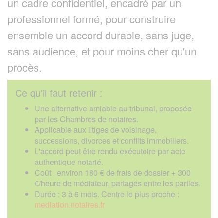
un cadre confidentiel, encadré par un
professionnel formé, pour construire
ensemble un accord durable, sans juge,
sans audience, et pour moins cher qu'un
procès.
Ce qu'il faut retenir :
Une alternative amiable au tribunal, proposée
par les Chambres de notaires.
Applicable aux litiges de voisinage,
successions, divorces et conflits immobiliers.
L'accord peut être rendu exécutoire par acte
authentique notarié.
Coût : environ 180 € de frais de dossier + 300
€/heure de médiateur, partagés entre les parties.
Durée : 3 à 6 mois. Centre le plus proche :
mediation.notaires.fr