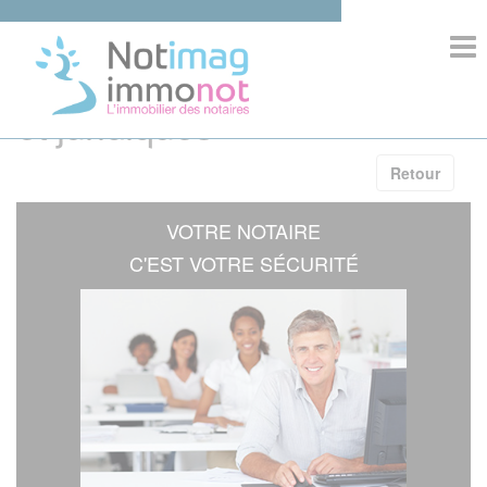
>
Informations immobilières
et juridiques
ACCUEIL
Retour
COMPOSITION
VOTRE NOTAIRE
IMMOBILIER
C'EST VOTRE SÉCURITÉ
INFORMATIONS
COMPETENCES