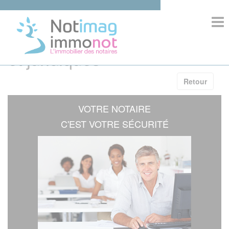
>
Informations immobilières
et juridiques
ACCUEIL
Retour
COMPOSITION
VOTRE NOTAIRE
IMMOBILIER
C'EST VOTRE SÉCURITÉ
INFORMATIONS
COMPETENCES