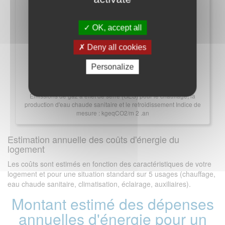
OK, accept all
Deny all cookies
Personalize
Émissions de gaz à effet de serre (GES) pour le chauffage, la
production d'eau chaude sanitaire et le refroidissement Indice de
mesure : kgeqCO2/m 2 .an
Estimation annuelle des coûts d'énergie du
logement
Les coûts sont estimés en fonction des caractéristiques de votre
logement et pour une situation standard sur 5 usages (chauffage,
eau chaude sanitaire, climatisation, éclairage, auxiliaires).
Montant estimé des dépenses
annuelles d'énergie pour un