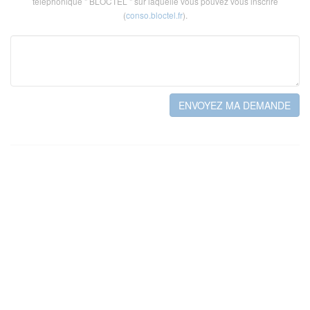
téléphonique " BLOCTEL " sur laquelle vous pouvez vous inscrire
(
conso.bloctel.fr
).
ENVOYEZ MA DEMANDE