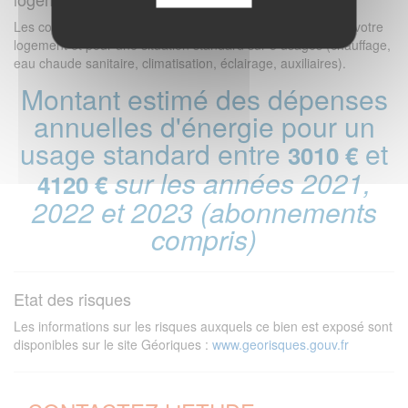
Les coûts sont estimés en fonction des caractéristiques de votre
logement et pour une situation standard sur 5 usages (chauffage,
eau chaude sanitaire, climatisation, éclairage, auxiliaires).
Montant estimé des dépenses
annuelles d'énergie pour un
usage standard entre
et
3010 €
sur les années 2021,
4120 €
2022 et 2023 (abonnements
compris)
Etat des risques
Les informations sur les risques auxquels ce bien est exposé sont
disponibles sur le site Géoriques :
www.georisques.gouv.fr