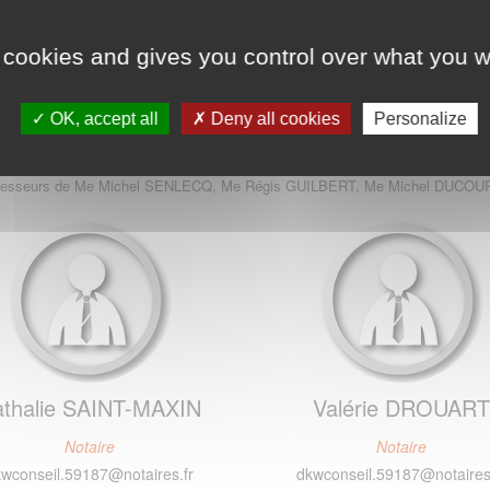
NOTAIRES
 cookies and gives you control over what you w
OK, accept all
Deny all cookies
Personalize
Nathalie SAINT-MAXIN - Valérie DROUART
esseurs de Me Michel SENLECQ, Me Régis GUILBERT, Me Michel DUCO
thalie SAINT-MAXIN
Valérie DROUART
Notaire
Notaire
wconseil.59187@notaires.fr
dkwconseil.59187@notaires