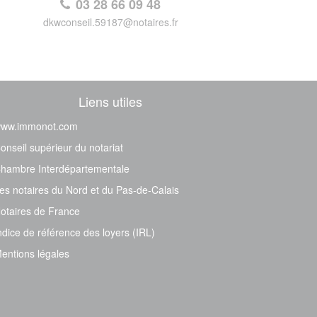
03 28 66 09 48
dkwconseil.59187@notaires.fr
Liens utiles
ww.immonot.com
onseil supérieur du notariat
hambre Interdépartementale
es notaires du Nord et du Pas-de-Calais
otaires de France
ndice de référence des loyers (IRL)
entions légales