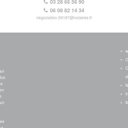
03 28 66 56 90
06 08 82 14 34
negociation.59187@notaires.fr
w
C
C
qui
d
lus
es
N
ien
I
e
 un
M
ses
ur