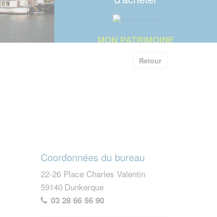
MON PATRIMOINE
Hériter d'une maison : qui
Retour
paie les frais en
indivision ?
Coordonnées du bureau
22-26 Place Charles Valentin
59140
Dunkerque
03 28 66 56 90