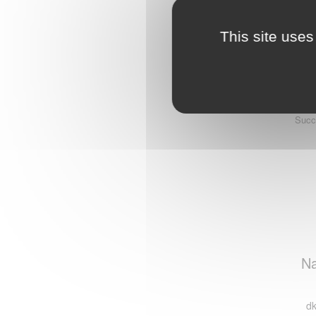
This site uses
Succ
Na
dk